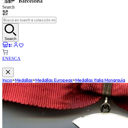
Search
Search
EN
ES
CA
Inicio
>
Medallas
>
Medallas Europeas
>
Medallas Italia Monarquía