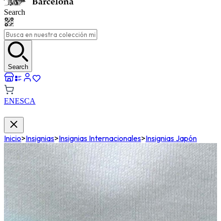
Search
Search
EN
ES
CA
Inicio
>
Insignias
>
Insignias Internacionales
>
Insignias Japón