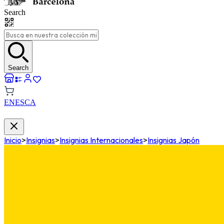
Search
Search
EN
ES
CA
Inicio
>
Insignias
>
Insignias Internacionales
>
Insignias Japón