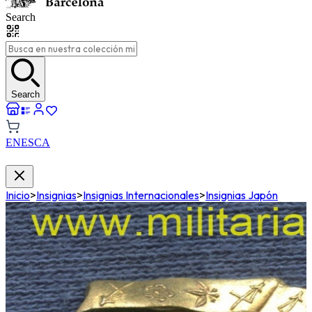
Search
Search
EN
ES
CA
Inicio
>
Insignias
>
Insignias Internacionales
>
Insignias Japón