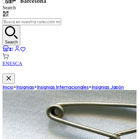
Search
Search
EN
ES
CA
Inicio
>
Insignias
>
Insignias Internacionales
>
Insignias Japón