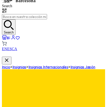
Search
Search
EN
ES
CA
Inicio
>
Insignias
>
Insignias Internacionales
>
Insignias Japón