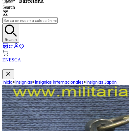
Search
Search
EN
ES
CA
Inicio
>
Insignias
>
Insignias Internacionales
>
Insignias Japón