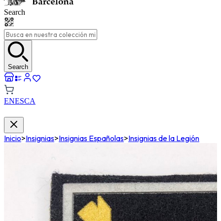
Search
Search
EN
ES
CA
Inicio
>
Insignias
>
Insignias Españolas
>
Insignias de la Legión