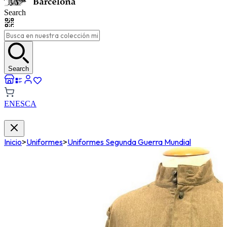
Search
Search
EN
ES
CA
Inicio
>
Uniformes
>
Uniformes Segunda Guerra Mundial