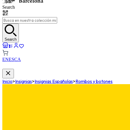
Search
Search
EN
ES
CA
Inicio
>
Insignias
>
Insignias Españolas
>
Rombos y botones