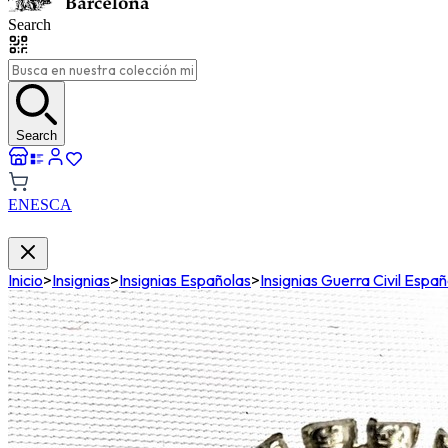
Search
Search
EN
ES
CA
Inicio
>
Insignias
>
Insignias Españolas
>
Insignias Guerra Civil Españ