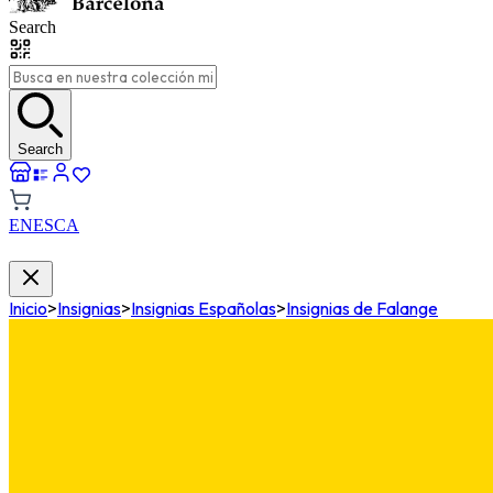
Search
Search
EN
ES
CA
Inicio
>
Insignias
>
Insignias Españolas
>
Insignias de Falange