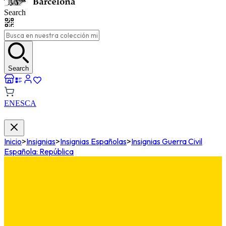
Search
Search
EN
ES
CA
Inicio
>
Insignias
>
Insignias Españolas
>
Insignias Guerra Civil
Española: República