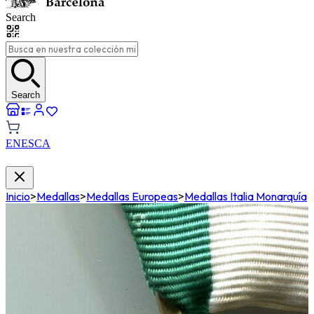
Search
Search
EN
ES
CA
Inicio
>
Medallas
>
Medallas Europeas
>
Medallas Italia Monarquía